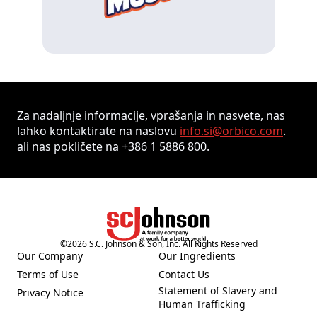
Za nadaljnje informacije, vprašanja in nasvete, nas
lahko kontaktirate na naslovu
info.si@orbico.com
.
ali nas pokličete na +386 1 5886 800.
©
2026
S.C. Johnson & Son, Inc. All Rights Reserved
Our Company
Our Ingredients
(Opens in a new tab)
(Opens in a new tab)
Terms of Use
Contact Us
(Opens in a new tab)
(Opens in a new tab)
Statement of Slavery and
Privacy Notice
(Opens in a new tab)
(Opens in a new tab)
Human Trafficking