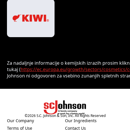
Za nadaljnje informacije o kemijskih izrazih prosim klikn
tukaj (
https://ec.europa.eu/growth/sectors/cosmetics/
Johnson ni odgovoren za vsebino zunanjih spletnih stran
©
2026
S.C. Johnson & Son, Inc. All Rights Reserved
Our Company
Our Ingredients
(Opens in a new tab)
(Opens in a new tab)
Terms of Use
Contact Us