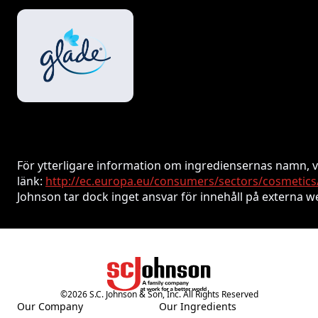
För ytterligare information om ingrediensernas namn, v
länk:
http://ec.europa.eu/consumers/sectors/cosmetics
Johnson tar dock inget ansvar för innehåll på externa w
©
2026
S.C. Johnson & Son, Inc. All Rights Reserved
Our Company
Our Ingredients
(Opens in a new tab)
(Opens in a new tab)