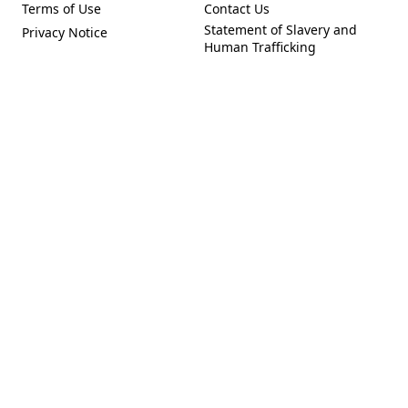
Terms of Use
Contact Us
(Opens in a new tab)
(Opens in a new tab)
Statement of Slavery and
Privacy Notice
(Opens in a new tab)
(Opens in a new tab)
Human Trafficking