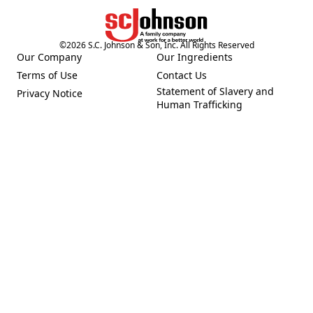
©
2026
S.C. Johnson & Son, Inc. All Rights Reserved
Our Company
Our Ingredients
(Opens in a new tab)
(Opens in a new tab)
Terms of Use
Contact Us
(Opens in a new tab)
(Opens in a new tab)
Statement of Slavery and
Privacy Notice
(Opens in a new tab)
(Opens in a new tab)
Human Trafficking