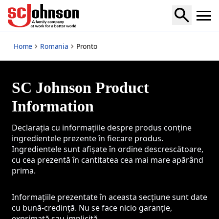
Pronto
Home
Romania
Pronto
SC Johnson Product
Information
Declarația cu informațiile despre produs conține
ingredientele prezente în fiecare produs.
Ingredientele sunt afișate în ordine descrescătoare,
cu cea prezentă în cantitatea cea mai mare apărând
prima.
Informațiile prezentate în aceasta secțiune sunt date
cu bună-credință. Nu se face nicio garanție,
exprimată sau implicită.