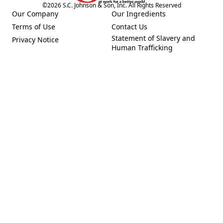
©
2026
S.C. Johnson & Son, Inc. All Rights Reserved
Our Company
Our Ingredients
(Opens in a new tab)
(Opens in a new tab)
Terms of Use
Contact Us
(Opens in a new tab)
(Opens in a new tab)
Statement of Slavery and
Privacy Notice
(Opens in a new tab)
(Opens in a new tab)
Human Trafficking