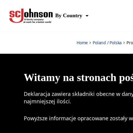
Pronto
By Country
Home
Poland / Polska
Pro
Witamy na stronach po
Deklaracja zawiera składniki obecne w dan
najmniejszej ilości.
Powyższe informacje opracowane zostały w o