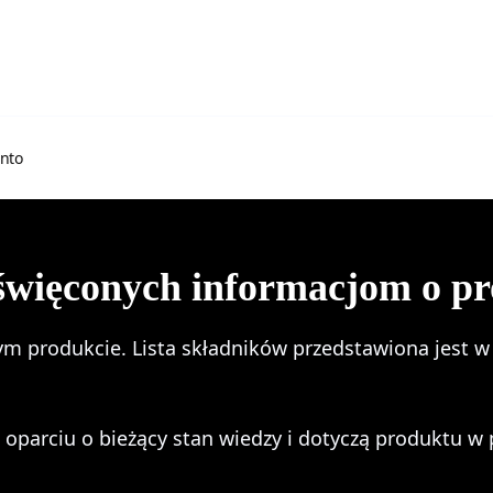
nto
święconych informacjom o p
ym produkcie. Lista składników przedstawiona jest 
parciu o bieżący stan wiedzy i dotyczą produktu w p