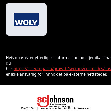
Hvis du ønsker ytterligere informasjon om kjemikalienav
du
her.
https://ec.europa.eu/growth/sectors/cosmetics/co
er ikke ansvarlig for innholdet på eksterne nettsteder.
©
2026
S.C. Johnson & Son, Inc. All Rights Reserved