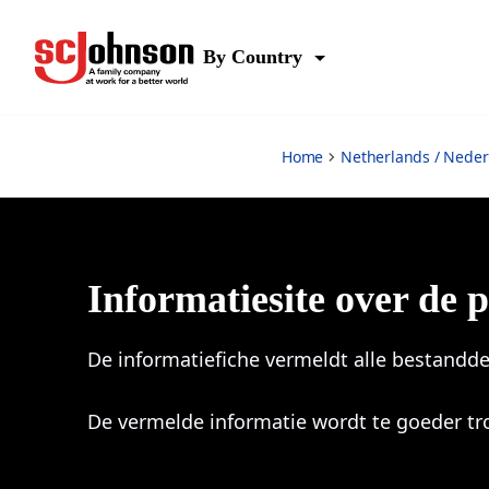
Brise By Glade
By Country
Home
Netherlands / Nede
Informatiesite over de
De informatiefiche vermeldt alle bestandde
De vermelde informatie wordt te goeder tr