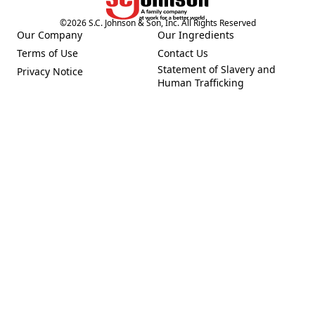
©
2026
S.C. Johnson & Son, Inc. All Rights Reserved
Our Company
Our Ingredients
(Opens in a new tab)
(Opens in a new tab)
Terms of Use
Contact Us
(Opens in a new tab)
(Opens in a new tab)
Statement of Slavery and
Privacy Notice
(Opens in a new tab)
(Opens in a new tab)
Human Trafficking