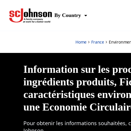
Environmental
By Country
Home
France
Environmen
Information sur les pro
ingrédients produits, Fi
caractéristiques enviro
une Economie Circulaire
Pour obtenir les informations souhaitées, c
Johnson