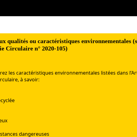
aux qualités ou caractéristiques environnementales (
e Circulaire n° 2020-105)
rez
les
caractéristiques
environnementales
listées
dans
l’Ar
irculaire
, à savoir:
ecyclée
ieux
ubstances dangereuses