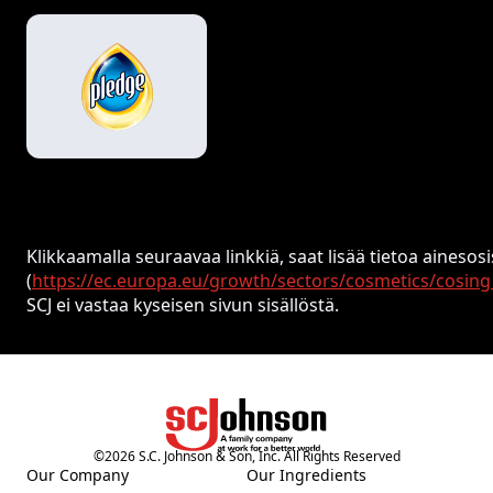
Klikkaamalla seuraavaa linkkiä, saat lisää tietoa ainesosi
(
https://ec.europa.eu/growth/sectors/cosmetics/cosing
SCJ ei vastaa kyseisen sivun sisällöstä.
©
2026
S.C. Johnson & Son, Inc. All Rights Reserved
Our Company
Our Ingredients
(Opens in a new tab)
(Opens in a new tab)