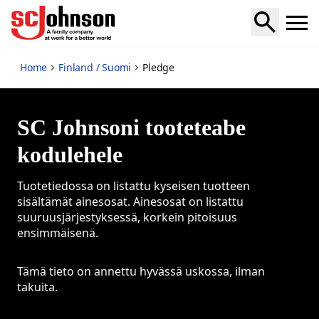
Pledge
Home
Finland / Suomi
Pledge
SC Johnsoni tooteteabe
kodulehele
Tuotetiedossa on listattu kyseisen tuotteen
sisältämät ainesosat. Ainesosat on listattu
suuruusjärjestyksessä, korkein pitoisuus
ensimmäisenä.
Tämä tieto on annettu hyvässä uskossa, ilman
takuita.