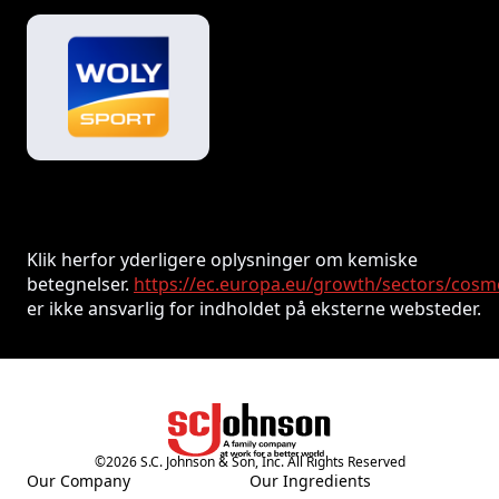
Klik herfor yderligere oplysninger om kemiske
betegnelser.
https://ec.europa.eu/growth/sectors/cosm
er ikke ansvarlig for indholdet på eksterne websteder.
©
2026
S.C. Johnson & Son, Inc. All Rights Reserved
Our Company
Our Ingredients
(Opens in a new tab)
(Opens in a new tab)