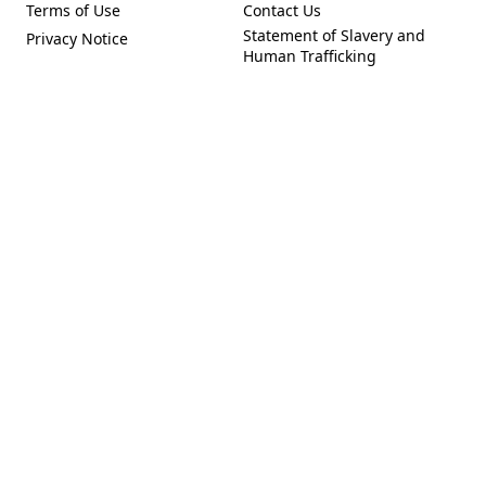
Terms of Use
Contact Us
(Opens in a new tab)
(Opens in a new tab)
Statement of Slavery and
Privacy Notice
(Opens in a new tab)
(Opens in a new tab)
Human Trafficking