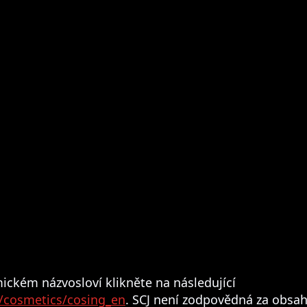
ickém názvosloví klikněte na následující
s/cosmetics/cosing_en
.
SCJ není zodpovědná za obsah