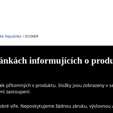
ská Republika
ECOVER
ránkách informujících o prod
k přítomných v produktu. Složky jsou zobrazeny v s
ivní zastoupení.
obré víře. Neposkytujeme žádnou záruku, výslovnou 