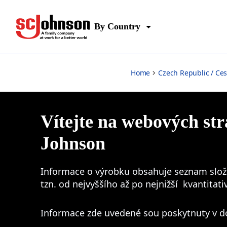
Ecover
By Country
Home
Czech Republic / Ce
Vítejte na webových st
Johnson
Informace o výrobku obsahuje seznam slože
tzn. od nejvyššího až po nejnižší kvantitat
Informace zde uvedené sou poskytnuty v d