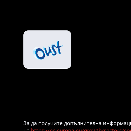
За да получите допълнителна информаци
на
https://ec.europa.eu/growth/sectors/c