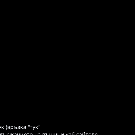
 (връзка "тук"
съдържанието на външни уеб сайтове.