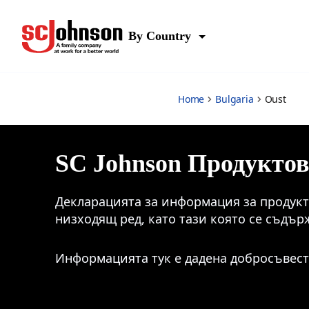
Oust
By Country
Home
Bulgaria
Oust
SC Johnson Продукто
Декларацията за информация за продукта
низходящ ред, като тази която се съдър
Информацията тук е дадена добросъвест