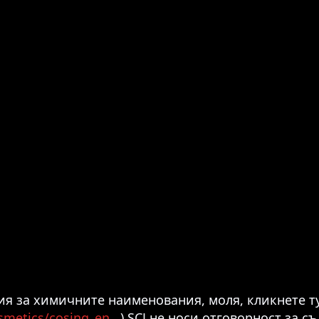
я за химичните наименования, моля, кликнете тук
osmetics/cosing_en
.
) SCJ не носи отговорност за 