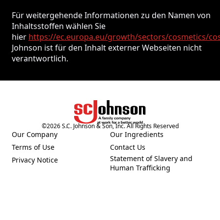
Für weitergehende Informationen zu den Namen von
Inhaltsstoffen wählen Sie
hier
https://ec.europa.eu/growth/sectors/cosmetics/co
Johnson ist für den Inhalt externer Webseiten nicht
verantwortlich.
©
2026
S.C. Johnson & Son, Inc. All Rights Reserved
Our Company
Our Ingredients
(Opens in a new tab)
(Opens in a new tab)
Terms of Use
Contact Us
(Opens in a new tab)
(Opens in a new tab)
Statement of Slavery and
Privacy Notice
(Opens in a new tab)
(Opens in a new tab)
Human Trafficking